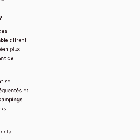
?
 des
able
offrent
bien plus
ant de
nt se
équentés et
campings
vos
ir la