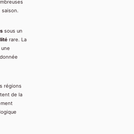
nombreuses
 saison.
es
sous un
lité
rare. La
r une
andonnée
es régions
tent de la
rement
logique