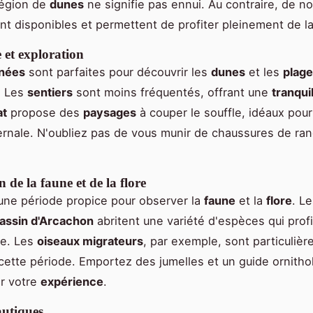
égion de
dunes
ne signifie pas ennui. Au contraire, de 
t disponibles et permettent de profiter pleinement de la
et exploration
nées
sont parfaites pour découvrir les
dunes
et les
plag
. Les
sentiers
sont moins fréquentés, offrant une
tranquil
at
propose des
paysages
à couper le souffle, idéaux pou
rnale. N'oubliez pas de vous munir de chaussures de r
 de la faune et de la flore
une période propice pour observer la
faune
et la
flore
. L
assin d'Arcachon
abritent une variété d'espèces qui profi
de. Les
oiseaux migrateurs
, par exemple, sont particuliè
 cette période. Emportez des jumelles et un guide ornitho
ir votre
expérience
.
autiques