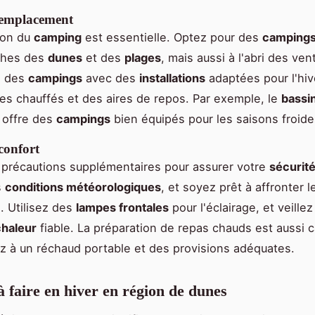
'emplacement
tion du
camping
est essentielle. Optez pour des
camping
oches des
dunes
et des
plages
, mais aussi à l'abri des ven
z des
campings
avec des
installations
adaptées pour l'hi
res chauffés et des aires de repos. Par exemple, le
bassi
offre des
campings
bien équipés pour les saisons froide
 confort
précautions supplémentaires pour assurer votre
sécurit
s
conditions météorologiques
, et soyez prêt à affronter l
. Utilisez des
lampes frontales
pour l'éclairage, et veillez
chaleur
fiable. La préparation de repas chauds est aussi c
z à un réchaud portable et des provisions adéquates.
 à faire en hiver en région de dunes