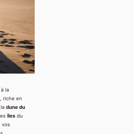
à la
, riche en
 la
dune du
les
îles
du
e vos
s.