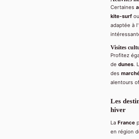
Certaines
a
kite-surf
ou
adaptée à l
intéressant
Visites cult
Profitez ég
de
dunes
. 
des
march
alentours o
Les desti
hiver
La
France
p
en région 