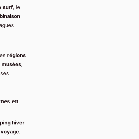
Le
surf
, le
binaison
vagues
des
régions
s
musées
,
 ses
unes en
ping hiver
n
voyage
.