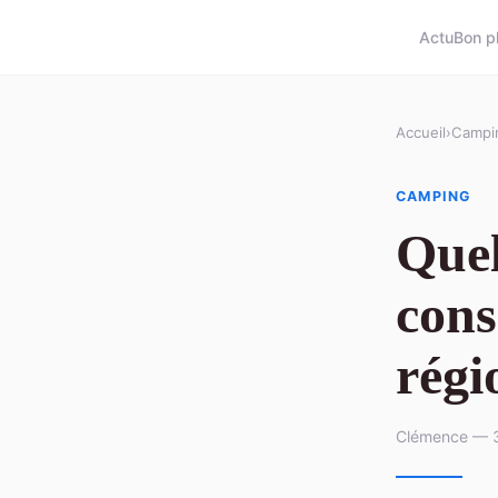
Actu
Bon p
Accueil
›
Campi
CAMPING
Quel
cons
régi
Clémence — 3