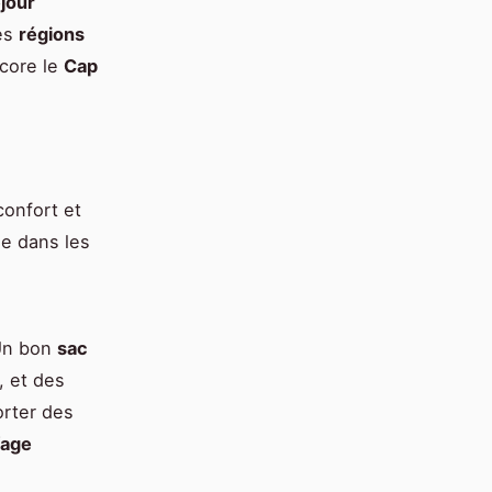
jour
Les
régions
ncore le
Cap
confort et
le dans les
 Un bon
sac
, et des
orter des
fage