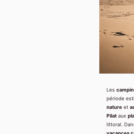
Les
campin
période est
nature
et
a
Pilat
aux
pl
littoral. Da
vacances 