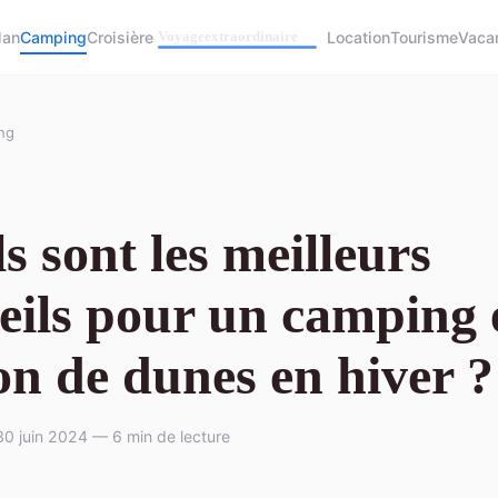
lan
Camping
Croisière
Location
Tourisme
Vaca
ng
s sont les meilleurs
eils pour un camping 
on de dunes en hiver ?
0 juin 2024 — 6 min de lecture