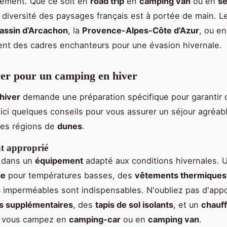
ement. Que ce soit en
road trip
en
camping van
ou en
sé
a diversité des paysages français est à portée de main. 
assin d’Arcachon
, la
Provence-Alpes-Côte d’Azur
, ou e
rent des cadres enchanteurs pour une évasion hivernale.
er pour un camping en hiver
hiver
demande une préparation spécifique pour garantir 
oici quelques conseils pour vous assurer un séjour agréab
es régions de
dunes
.
t approprié
z dans un
équipement
adapté aux conditions hivernales.
ge
pour températures basses, des
vêtements thermiques
s
imperméables sont indispensables. N'oubliez pas d'app
s supplémentaires
, des
tapis de sol isolants
, et un
chauf
 vous campez en
camping-car
ou en
camping van
.