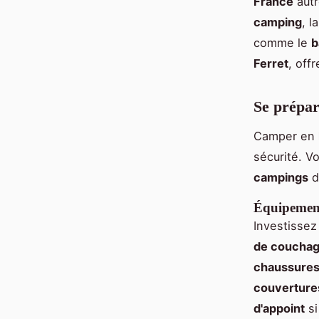
France
autr
camping
, l
comme le
b
Ferret
, off
Se prépar
Camper en
sécurité. V
campings
d
Équipemen
Investisse
de coucha
chaussure
couverture
d'appoint
si