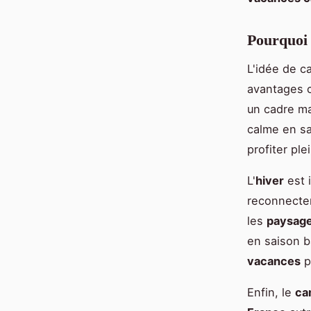
Pourquoi 
L'idée de 
avantages 
un cadre ma
calme en sa
profiter pl
L'
hiver
est i
reconnecter
les
paysag
en saison b
vacances
p
Enfin, le
ca