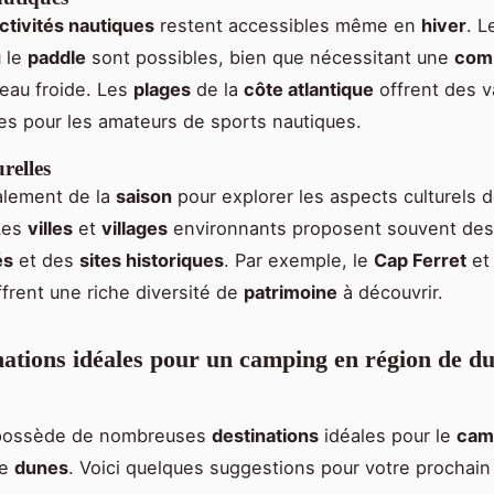
ctivités nautiques
restent accessibles même en
hiver
. 
 le
paddle
sont possibles, bien que nécessitant une
com
'eau froide. Les
plages
de la
côte atlantique
offrent des 
es pour les amateurs de sports nautiques.
urelles
alement de la
saison
pour explorer les aspects culturels 
Les
villes
et
villages
environnants proposent souvent de
és
et des
sites historiques
. Par exemple, le
Cap Ferret
et
ffrent une riche diversité de
patrimoine
à découvrir.
nations idéales pour un camping en région de d
ossède de nombreuses
destinations
idéales pour le
cam
de
dunes
. Voici quelques suggestions pour votre prochai