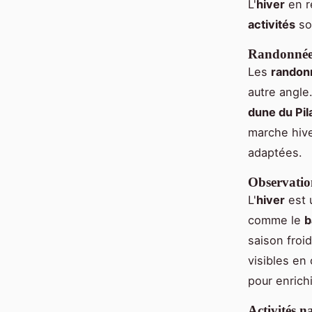
L'
hiver
en r
activités
son
Randonnée 
Les
randon
autre angle
dune du Pil
marche hive
adaptées.
Observation
L'
hiver
est 
comme le
b
saison froi
visibles en
pour enrich
Activités n