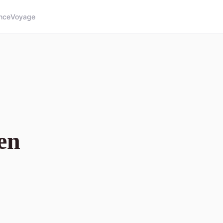
nce
Voyage
en