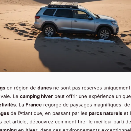
gs
en région de
dunes
ne sont pas réservés uniquement 
ivale. Le
camping hiver
peut offrir une expérience unique
ctivités
. La
France
regorge de paysages magnifiques, de
ages
de l’Atlantique, en passant par les
parcs naturels
et 
ns cet article, découvrez comment tirer le meilleur parti d
camping
en
hiver
, dans ces environnements exceptionnel