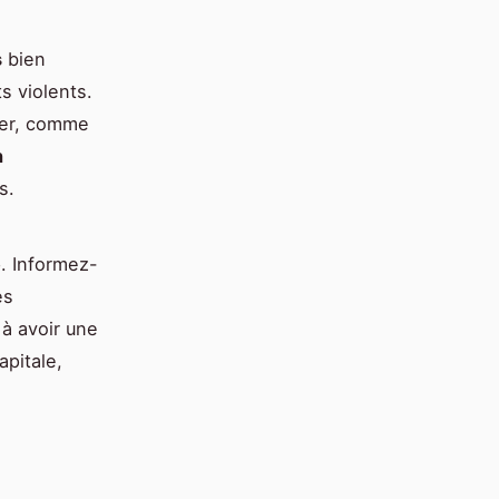
s
bien
ts violents.
ver, comme
n
s.
é
. Informez-
es
 à avoir une
apitale,